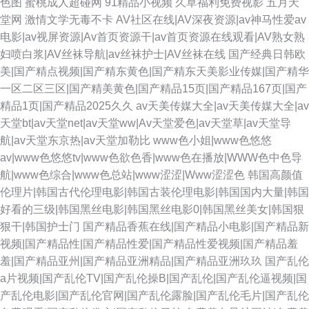
色图
蜜桃成人超碰网
91精品小视频
久草福利免费视影
五月天
堂网
激情文学无毒不卡
AV社区在线|AV深夜资源|av神马性爱av
电影|av视屏资源|Av首页资源干|av首页资源在线观看|AV熟女熟
妇喷白浆|AV丝袜导航|av丝袜护士|AV丝袜在线
国产经典日韩欧
美|国产精点视频|国产精东黄色|国产精东天美影业传媒|国产精华
一区二区三区|国产精美黄色|国产精品15页|国产精品167页|国产
精品1页|国产精品2025久久
av天美传媒大全|av天美传媒大全|av
天堂bt|av天堂net|av天堂ww|Av天堂爱色|av天堂草|av天堂导
航|av天堂东京热|av天堂加勒比
www色小姐|www色悠悠
av|www色悠悠tv|www色欲色香|www色在播放|WWW色中色导
航|www色综合|www色总站|www涩涩|Www涩涩色
韩国高颜值
伦理片|韩国古代伦理电影|韩国古装伦理电影|韩国国内大量|韩国
好看的三级|韩国黑丝电影|韩国黑丝电影0|韩国黑丝美女|韩国狠
狠干|韩国护士门
国产精品香蕉在线|国产精品小电影|国产精品新
视频|国产精品性|国产精品性爱|国产精品性爱视频|国产精品羞
羞|国产精品亚州|国产精品亚洲精品|国产精品亚洲玖玖
国产乱伦
a片视频|国产乱伦TV|国产乱伦操B|国产乱伦|国产乱伦逼视频|国
产乱伦电影|国产乱伦官网|国产乱伦露脸|国产乱伦毛片|国产乱伦