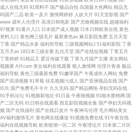
成人在线无码
91黑料不
国产极品自拍
岛国最大色网站
精品无
码国产二品
欧美一及片
激情网婷婷
人妖大片
91天堂影视
国产
www
成年人伦理片
高清日韩电影
国产尤物视频在线
超碰福利
97视屏
91看片入口
日本国产成人视频
日本日韩欧美在线
黄色
资料入口
黄色网三级毛片
最新黄色av
麻豆影院免费
五月天堂
丁香
国产精品水多
福利所导航
三级视频网站J
51福利影院
丁香
五月天av
18日本三级全黄
乱伦天堂
国产在线短视频
丁香五月
丁香婷婷
91精品又
爱豆传媒下载
丁香九月国产主播
美女网站
视频黄
A片com
美女福利在线观看
狼人激情网
伦理片香港
极品
福利导航
黄色三级最新免费
91嫩草国产
午夜成年人网站
免费
国产高清视频
91草莓
丝瓜视频污成人
国产亚洲视品在线
国产
玖玖
国产免费毛不卡片
久久无码
国产精品网络
孕妇无码在线
91手机论坛
91视频新地址
91日逼
午夜啪视频
91啪水蜜桃网
国
产二区无码
91日韩在线观看
西瓜影院视频全集
国产孕妇无码视
频
国产在线福利
国产在线日皮片
午夜神马伦理
毛片网站美女
AV福利激情毛片
黄色网在线播放
91视频免费在线
91午夜在线
福利在线视频导航
欧美喷潮一区二区
午夜理论片
日本第二片区