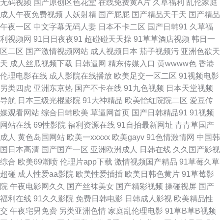
无码视频
国产原创区色花堂
在线免费黄A片
久草福利
乱伦家庭
成人午夜免费视频
人妖射精
国产屁屁
国产精品天干天
国产精品
线观看 91视频网址入囗 国产自拍第6页 欧美人妖A片免费看 91两性视频 九
午夜一区
中文字幕无码人妻
日本不卡二区
国产日韩91
久草福
利视频网
91日日夜夜91
超碰碰天天操
91草草酒店视频
韩日一
草社区 91精品高跟玉足 韩欧美日久 熟女撸撸黑人 91福利姬免费 99青青热
区二区
国产激情视频网站
成人视频日本
茄子视频污
亚洲色欲天
天
成人丝瓜视频下载
日韩逼网
精东传媒入口
黄wwww色
香港
re 久久午夜鲁丝午夜精品 午夜夫妻影院 91黄在线看 99精品在线 韩日a级 亚
伦理电影在线
成人影院在线播放
欧美足交一区二区
91视频电影
另类四虎
亚洲东京热
国产不卡在线
91九色视频
日本天堂视频
洲国产呦萝 91社在线观看九九 福利视频a 蜜臂av网 91色狼 亚洲福利电影 岛
导航
日本三级光棍影院
91大神精品
欧美怡红院院二区
爱豆传
媒观看网站
综合日韩欧美
草逼网首页
国产日韩精品91
91视频
国网址 人妻97站 浮力屁屁草影院 色色小网站 探花电影 日韩三级视频 日韩
网站在线
69性影院
福利资源在线
91自拍最新网址
青青草国产
成人
黄色岛国网站
欧美一xxxxx
欧美gayv
91色情激情网
中国韩
在线色图观看 女同摸胸色色视频 后入影院 国产在线买级一区 大香蕉肏你 91
国日本高清
国产国产一区
亚洲欧洲成人
日韩在线
久久国产影视
综合
欧美69潮喷
伦理片app下载
激情视频国产精品
91草莓久草
在线性爱影院 91视频日韩经典 91黑料网址入口 夜晚男人资源 少妇黑森林 欧
超碰
成人性爱aa影院
欧美性爱插插
欧美日韩色黄片
91草莓影
院
午夜电影网久久
国产丝袜美女
国产精彩视频
操碰视屏
国产
美成人图片网 免费福利A片导航 久久爱AV 黑丝喷水 草莓视频免费观看 91午
福利在线
91久久影院
免费日韩电影
日韩成人影视
欧美精品性
交
午夜宅男免费
另类亚洲色情
家庭乱伦理电影
91草B草B视频
夜福利在线观看 91尤物在线探花 91清清视频 91蜜桃福利视频 91re伊人