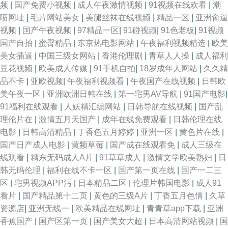
频
|
国产免费小视频
|
成人午夜激情视频
|
91视频在线欢看
|
潮
喷网址
|
毛片网站美女
|
美腿丝袜在线视频
|
精品一区
|
亚洲肏逼
视频
|
国产午夜视频
|
97精品一区
|
91碰视频
|
91色老板
|
91视频
国产自拍
|
蜜臀精品
|
东京热电影网站
|
午夜福利视频精选
|
欧美
美女插逼
|
中国三级女网站
|
香港伦理剧
|
青草人人操
|
成人福利
豆花视频
|
欧美成人传媒
|
91手机自拍
|
18岁成年人网站
|
久久精
品不卡
|
亚欧视频
|
午夜福利视频看
|
午夜国产在线视频
|
日韩欧
美午夜一区
|
亚洲欧洲日韩在线
|
第一宅男AV导航
|
91国产电影
|
91福利在线观看
|
人妖精汇编网站
|
日韩导航在线视频
|
国产乱
理伦片在
|
激情五月天国产
|
成年在线免费观看
|
日韩伦理在线
电影
|
日韩高清精品
|
丁香色五月婷婷
|
亚洲一区
|
黄色片在线
|
国产日产成人电影
|
黄频草莓
|
国产成在线观看免
|
成人三级在
线观看
|
精东无码成人A片
|
91草草成人
|
激情文学欧美熟妇
|
日
韩无码伦理
|
福利在线不卡一区
|
国产第一页在线
|
国产一二三
区
|
宅男视频APP污
|
日本精品二区
|
伦理片韩国电影
|
成人91
看片
|
国产精品第十二页
|
黄色的三级A片
|
丁香五月色情
|
久草
资源店
|
亚洲无线一
|
欧美精品在线网址
|
青青草app下载
|
亚洲
香蕉国产
|
国产区第一页
|
国产美女大超
|
日本高清网站视频
|
国