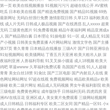
第一页
欧美在线视频播放
91视频污污污
超碰在线公开
AV蜜桃
吃瓜
日本欧美在线看
国产精选免费视频
国产精品91视频
69热
最新网址
无码白丝强行免费
激情影院日韩
久草123
福利欧美在
线
成人片无码
日韩成人极品视频
国产在线诱惑
乱人xxxxx
超黄
无码
三级黄色图片
91免费看视频
精品午夜福利网
精品亚洲成a
人
国产精品萌白酱
日本理论
91操电影
91一区
成人精品无
91国
产小视频
日韩美女免费直播
A片网站网址
激情文学色
国产主播
第37页
青久青青
日本精品在线播放
三级A片
国产日韩亚洲综合
91短视频网站
欧美骚网站
丁香五月天亚洲
欧美大粗吊人妖
深
夜福利亚洲
人兽福利导航
91叉叉操小骚逼
成人18视频
欧美大
鸡吧
草逼wwww
久草福利免费试看
岛国国产在线
91人人超碰
青青
美女白丝18禁
91肏比
国产三区电影
国产内射后入在线
黄
色网址网站网址
97超在线视
免费视频网站
精品欧美精品v
欧美
操碰
欧美二级片网址
精品成人无码视频
男女午夜福利影院
欧美
三级电影
免费黄色网址
成年版快手
日韩福利无码
四虎四房
亚
洲AV在线豆花
亚洲区成人
美女黄片免费观看
三级网站视频网
成人日韩精品
日韩福利专区
欧美二区女同
国产精品一区91
小x
导航福利
免费黄色在线视频
91原创视频
欧美日韩小视频
国产