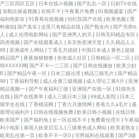
产三区四区五区
|
日本在线小视频
|
国产乱乱一区
|
日剧TV在线
|
加勒比操逼视频
|
在线不卡
|
午夜看片免费
|
91视频盛宴
|
国产
福利电影在
|
91香蕉在线视频
|
怡红院国产在线
|
欧美色频
|
黑
料偷拍
|
国产真实
|
这里只有精品在线
|
国产熟女内
|
国产另类ts
人
|
成人伦理电影网站
|
国产亚洲男人的天
|
日韩无码精品专区
|
四虎视频
|
国产在线观看成人
|
东京热亚洲天堂
|
久久精品人人
88
|
亚洲成年人网站
|
丁香五月妞妞
|
中国日本成人黄色
|
超级
精品国产
|
夜夜操狠狠撸
|
依依成人社区
|
日韩精品一区二区
|
日
韩XXXXX网
|
国产不卡一二三区
|
国产日韩在线播放
|
欧美少妇
B
|
国产精品午夜一区
|
日本三级论理
|
精品三级毛片
|
国产精品
99
|
丁香福利导航
|
成人全黄三级视频
|
成人理论三黄A片
|
亚洲
精品视频一
|
国产午夜福利三级
|
亚洲国产在线一区
|
91猫先生
在线
|
国产在线青草
|
成人三级日本三级
|
69成人影院
|
日本三
级学生在线
|
丁香桃花网
|
丁香六月激情网
|
香蕉久久a毛片
|
最
新理论福利片
|
日韩在线视频免费
|
欧美日韩小视频
|
在线日韩
欧美国产
|
国产福利免
|
女一区在线不卡
|
免费看伦理片
|
午夜福
利小电影
|
泰国人妖皇后宝儿
|
三级黄色成人网站
|
欧美老熟女
|
欧美乱伦第一页
|
欧美不卡一区0
|
宅男福利在线观看
|
国产3级