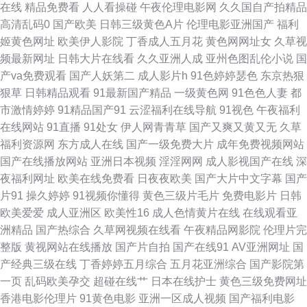
在线
精品免费看
人人看操碰
午夜伦理电影网
久久国自产拍精品
高清乱码0
国产欧美
日韩三级黄色A片
伦理电影亚洲国产
福利
在线播放 最新国产91视频最 午夜香蕉少妇A片视频 91h人妻网站 尤物91网
姬黄色网址
欧美伊人影院
丁香成人五月花
黄色网网址女
久草视
频最新网址
日韩大片在线看
久久亚洲人成
亚州色图乱伦小说
国
站 香蕉视频黄车震 偷拍福利视频四区 色天堂91 日韩精品区一 欧美人兽1级
产va免费观看
国产人妖第二
成人影片h
91色婷婷瑟色
东京热狠
狠草
日韩精品观看
91最新国产精品
一级黄色网
91色色人妻
都
另类人妖伦 久久精品成人 久操网国产精品 久久草婷婷网站 久久激情毛片 黑
市激情婷婷
91精品国产91
云涩福利在线导航
91视色
午夜福利
在线网站
91直播
91处女
伊人网青青草
国产又爽又黄又无
久草
人妖肏逼 国产精品香蕉国产 精品久久国产 国产精品第页 岛国高清在线观看
福利资源网
东方成人在线
国产一级免费大片
成年免费视频网站
国产在线播放网站
亚洲日本视频
淫淫网网
成人影视国产在线
深
www久久青草 成人深夜福利18 俺来也综合网 97支援总站大香蕉 91污污网
夜福利网址
欧美在线免费看
日夜夜欧美
国产大片中文字幕
国产
片91
操久婷婷
91视频你懂得
黄色三级片毛片
免费电影片
日韩
站视频 91免费链接 91豆花制片厂 91草美女 伊人久久影院 影音先锋播A片电
欧美爱爱
成人亚洲区
欧美性16
成人色情黄片在线
在线观看亚
洲精品
国产热综合
久草网视频在线看
午夜精品网影院
伦理片完
影 1024精品视频 91纯爱版 在线视频1024手机 影视先锋成人无码AV 亚色3
整版
黄视网站在线播放
国产片自拍
国产在线91
AV亚洲网址
国
产经典三级在线
丁香婷婷五月综合
五月花亚洲综合
国产影院第
情网 天天干天天亲天天干 日韩视频a 青青草原黄色视频 欧美淫乱一区二区
一页
乱码欧美孕交
超碰在线艹
日本在线护士
黄色三级免费网址
香港电影伦理片
91黄色电影
亚洲一区成人视频
国产福利电影
日韩AV高清 青娱乐91视频 欧美AⅤ17 狼友福利导航 九九国产精 海角紧网 国