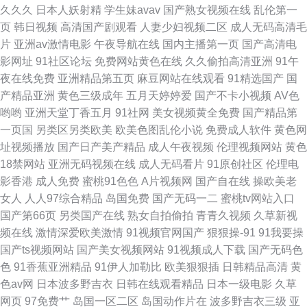
久久久
日本人妖射精
学生妹avav
国产熟女视频在线
乱伦第一
页
韩日视频
高清国产剧观看
人妻少妇视频二区
成人无码高清毛
视频操啪 大香蕉狼人窝 俺来也123 Av午夜蜜桃传媒软件 AV天堂香蕉AV 91
片
亚洲av激情电影
午夜导航在线
国内主播第一页
国产高清电
影网址
91社区论坛
免费网站黄色在线
久久偷拍高清亚洲
91午
在线视频免费 91香蕉综合操网 91网站视频在线观看 91四虎影院视频在线播
夜在线免费
亚洲精品第五页
麻豆网站在线观看
91精选国产
国
产精品亚洲
黄色三级成年
五月天婷婷爱
国产不卡小视频
AV色
放 操碰99 成人自卫 福利AV导航在线 国产内射在线一区 国产精品伦子伦 国
哟哟
亚洲天堂丁香五月
91社网
美女视频黄全免费
国产精品第
一页国
另类区另类欧美
欧美色图乱伦小说
免费成人软件
黄色网
产又粗又硬又长免费 韩国操逼剧场 国产一期二期在线 黑丝福利影院
址视频播放
国产日产美产精品
成人午夜视频
伦理视频网站
黄色
18禁网站
亚洲无码视频在线
成人无码看片
91原创社区
伦理电
影香港
成人免费
蜜桃91色色
A片视频网
国产自在线
操欧美老
女人
人人97综合精品
岛国免费
国产无码一二
蜜桃tv网站入口
国产第66页
另类国产在线
熟女自拍偷拍
青青久视频
久草新视
频在线
激情深爱欧美激情
91视频官网国产
狠狠操-91
91我要操
国产ts视频网站
国产美女视频网站
91视频成人下载
国产无码色
色
91香蕉亚洲精品
91伊人加勒比
欧美狠狠插
日韩精品高清
黄
色av网
日本波多野吉衣
日韩在线观看精品
日本一级电影
久草
网页
97免费艹
岛国一区二区
岛国动作片在
波多野吉衣三级
亚