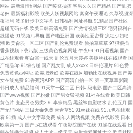
网站
最新激情h网站
国产喷浆抽搐
宅男久久国产精品
国产乱肥
老妇
最新福利影院
欧美人妖视频网站
窝窝午夜理论
久草视频深
夜福利
波多野步中文字幕
日韩福利网址导航
91精品国产社区
超碰无码在线
欧美日韩高清免费
国产激情视频三区
宅男福利在
线播放
91视频污导航
国产啪亚洲国
欧美性爱密臀
疯狂少妇喷
潮
欧美肏屄一区二区
国产乱伦免费观看
偷拍草草草
97狠狠插
香蕉视频下载污版
三级黄色视频网址
午夜99
91日逼视频
国产
成在线观看
萌白酱一线天
乱伦五月天婷婷
美腿丝袜在线观看
国
产精品3p
91综合碰
国产乱女乱
成人xxxxx
日韩伦理片
91色爱
免费黄色av网址
欧美肥老妇
欧美在线tv
加勒比在线视屏
国产美
女在线免费
91香蕉污APP
国产高清自拍一区
第一页草草影院
韩日成人
精品福利
91天堂一区二区
日韩a级电影
国产二区高清
国产www视频
国产粉嫩
国产男女猛视频
91社在线看
欧美日韩
黄色片
变态另态另类2
91李宗精品
黑丝袜自慰喷水
乱伦五月
国
产无码网站
三级无毒免费
青青草51
91丝袜在线
91九色在线观
看
91插
成人中文字幕免费
成年人网站视频
免费在线影院
日本
欧美第一页
国产ts在线观看
午夜影院国产在线
91操在线观看
日
韩在线播放视频
成人大片一级天天
内射性爱网址大全
欧美社区