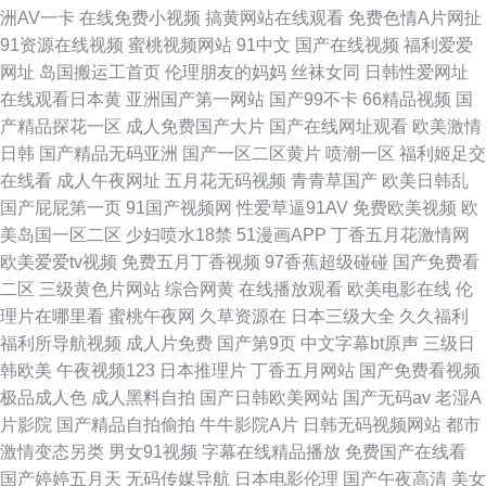
洲AV一卡
在线免费小视频
搞黄网站在线观看
免费色情A片网扯
91资源在线视频
蜜桃视频网站
91中文
国产在线视频
福利爱爱
网址
岛国搬运工首页
伦理朋友的妈妈
丝袜女同
日韩性爱网址
在线观看日本黄
亚洲国产第一网站
国产99不卡
66精品视频
国
产精品探花一区
成人免费国产大片
国产在线网址观看
欧美激情
日韩
国产精品无码亚洲
国产一区二区黄片
喷潮一区
福利姬足交
在线看
成人午夜网址
五月花无码视频
青青草国产
欧美日韩乱
国产屁屁第一页
91国产视频网
性爱草逼91AV
免费欧美视频
欧
美岛国一区二区
少妇喷水18禁
51漫画APP
丁香五月花激情网
欧美爱爱tv视频
免费五月丁香视频
97香蕉超级碰碰
国产免费看
二区
三级黄色片网站
综合网黄
在线播放观看
欧美电影在线
伦
理片在哪里看
蜜桃午夜网
久草资源在
日本三级大全
久久福利
福利所导航视频
成人片免费
国产第9页
中文字幕bt原声
三级日
韩欧美
午夜视频123
日本推理片
丁香五月网站
国产免费看视频
极品成人色
成人黑料自拍
国产日韩欧美网站
国产无码av
老湿A
片影院
国产精品自拍偷拍
牛牛影院A片
日韩无码视频网站
都市
激情变态另类
男女91视频
字幕在线精品播放
免费国产在线看
国产婷婷五月天
无码传媒导航
日本电影伦理
国产午夜高清
美女