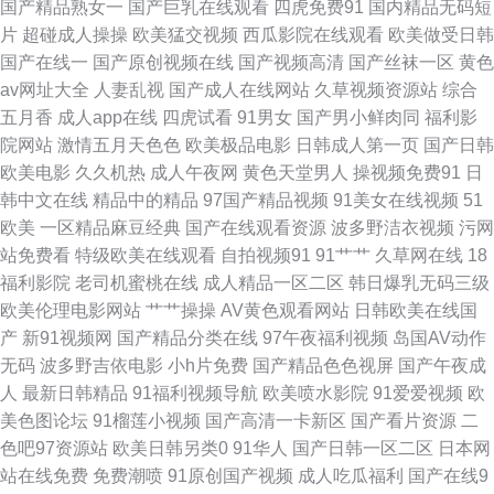
国产精品熟女一
国产巨乳在线观看
四虎免费91
国内精品无码短
片
超碰成人操操
欧美猛交视频
西瓜影院在线观看
欧美做受日韩
91ncom免费网 影音先锋AV小说资源 伊人福利社 婷婷五月天网址 日韩无码
国产在线一
国产原创视频在线
国产视频高清
国产丝袜一区
黄色
av网址大全
人妻乱视
国产成人在线网站
久草视频资源站
综合
精品AⅤ 人人操超碰 免费口爆射精电影 玖玖艹超碰 国产麻豆精品在线 福利姬
五月香
成人app在线
四虎试看
91男女
国产男小鲜肉同
福利影
院网站
激情五月天色色
欧美极品电影
日韩成人第一页
国产日韩
网站在线观看 www久久come 91视频网站在线观看免费 91人人艹逼 91传媒
欧美电影
久久机热
成人午夜网
黄色天堂男人
操视频免费91
日
韩中文在线
精品中的精品
97国产精品视频
91美女在线视频
51
在现观看 亚洲超碰自拍 少妇一卡 欧美浮力 免费看羞羞片屁屁 久久国产精品
欧美
一区精品麻豆经典
国产在线观看资源
波多野洁衣视频
污网
站免费看
特级欧美在线观看
自拍视频91
91艹艹
久草网在线
18
影院 九一黑料在线观看 国产另类中文字幕 国产3页 国产福利写真 白虎美女
福利影院
老司机蜜桃在线
成人精品一区二区
韩日爆乳无码三级
欧美伦理电影网站
艹艹操操
AV黄色观看网站
日韩欧美在线国
爆操91 91综合精品 91免费看在线 91经典视频观看 91福利姬 影音先锋日本
产
新91视频网
国产精品分类在线
97午夜福利视频
岛国AV动作
无码
波多野吉依电影
小h片免费
国产精品色色视屏
国产午夜成
a片 五月丁香网站 婷婷成人综合五 手机福利刺激伦理片 青青草综合有 欧美
人
最新日韩精品
91福利视频导航
欧美喷水影院
91爱爱视频
欧
美色图论坛
91榴莲小视频
国产高清一卡新区
国产看片资源
二
瑟瑟 久久免费毛片 国产久久免费视频免费 大香蕉久壹 91做爱网 91热爆国产
色吧97资源站
欧美日韩另类0
91华人
国产日韩一区二区
日本网
站在线免费
免费潮喷
91原创国产视频
成人吃瓜福利
国产在线9
人妖伪娘 91免费大片 91韩剧网最新韩剧在线看 91N视频网z 亚洲人人插 熟