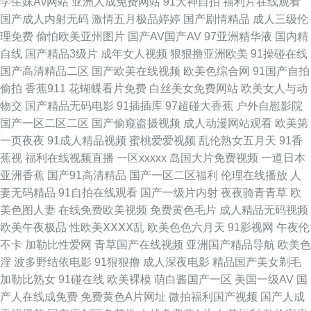
学生妹Av网站
亚洲人成免费网站
91大神自拍
福利片在线观看
国产成人内射无码
激情五月极品婷婷
国产剧情精品
成人三级伦
91av福利资源在线 久艹在线 91福利姬在线 www熊猫成人网91 夜夜涩日韩
理免费
偷怕欧美亚州图片
国产AV国产AV
97亚洲精华液
国内精
自线
国产精品3级片
成年女人视频
狠狠撸亚洲欧美
91操碰在线
好涩夜夜撸 日韩妞妞黄色网 福利姬91av 亚洲视频中文字幕日韩 91资原总站
国产高清精品二区
国产欧美在线视频
欧美色综合网
91国产自拍
偷拍
香蕉911
花蝴蝶看片免费
白丝美女免费网站
欧美女人与动
91中文网在线 欧美肏区 91精品在线观看竹菊 av夜先锋在线资源 日韩第一页
物交
国产精品无码电影
91插插库
97超碰大香蕉
户外自慰影院
国产一区二区二区
国产偷窥盗摄视频
成人动漫网站观看
欧美第
在线观看 夜夜女人国产精品 91九色国产精东 国产在线麻豆成人 老湿机午夜
一页夜夜
91成人精品视频
蜜桃爱爱视频
乱伦熟女五月天
91香
蕉视
福利在线视频直播
一区xxxxx
岛国大片免费视频
一道日本
无码视频 91原创小姨子 东方av一直在线 久久伊人热 色情仓库 伊人大久av
亚洲香蕉
国产91高清精品
国产一区二区福利
伦理在线播放
人
妻无码精品
91自拍在线观看
国产一级片内射
夜夜骑青青草
欧
色情久久视频网 97资源亚洲综合 久久伊人五月亚洲 青青草大香蕉17 超碰97
美色图人妻
在线免费欧美视频
免费黄色毛片
成人精品无码视频
欧美午夜极品
性欧美ⅩⅩⅩⅩ乱
欧美色色六月天
91影视网
午夜伦
资源共享 欧美色图21P 91视频东京热 九一叉叉叉 91看片软件快播 黑丝国产
不卡
加勒比性爱网
青草国产在线视频
亚洲国产精品导航
欧美色
淫
波多野结依电影
91狠狠撸
成人深夜电影
精品国产美女剃毛
在线 91色小孩导航 欧美图片国产视屏 亚洲欧美福利导航 国产精品色在线 91
加勒比熟女
91碰在线
欧美裸模
萌白酱国产一区
美国一级AV
国
产人在线成免费
免费黄色A片网址
微拍福利国产视频
国产人成
狼友视频 福利社合集 中文字幕人妻无码三区 男人天堂狠狠 久草福利免费在