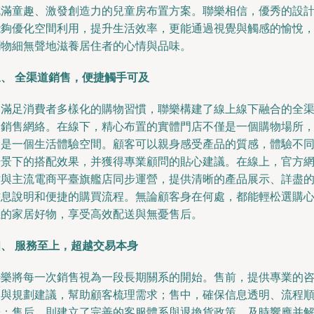
充滿童趣、激發創造力的兒童房布置方案。聯樂相信，優秀的設
能夠優化空間利用，提升生活效率，更能通過視覺與觸感的愉悅
潤物細無聲地滋養居住者的心情與品味。
三、 全渠道銷售，便捷觸手可及
為滿足消費者多樣化的購物習慣，聯樂構建了線上線下融合的全
道銷售網絡。在線下，精心布置的實體門店不僅是一個購物場所
更是一個生活體驗空間。顧客可以親身感受產品的質感，體驗不
場景下的搭配效果，并獲得專業顧問的貼心建議。在線上，官方
站與主流電商平臺旗艦店同步運營，提供清晰的產品展示、詳盡
信息說明和便捷的購買流程。無論顧客身在何處，都能輕松選購
儀的家居好物，享受高效配送與無憂售后。
四、 服務至上，超越交易本身
聯樂將每一次銷售視為一段長期關系的開始。售前，提供專業的
詢與規劃建議，幫助顧客梳理需求；售中，確保信息透明、流程
暢；售后，則建立了完善的客服體系與退換貨政策，及時響應并