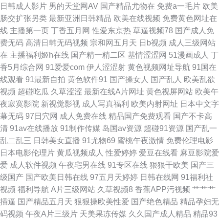
日韩成人影片
男的天堂网AV
国产精品尤物在
免费a一毛片
欧美
肠交扩张另类
最新亚洲日韩精品
欧美在线视频
免费黄色网址在
产视频99 福利社有码 超碰人人91在线 国产精品成人国产乱 国产免费色在线
线
主播第一页
丁香五月网
性爱东京热
草逼视频78
国产成人免
费无码
高清日韩无码视频
宗和网五月天
日b视频
成人三级网站
黑丝美女被后入 国产精品久久免费 浮力限制影院123 成人日本在线 av网站
在
主播福利姬h在线
国产精一精二区
基情涩涩网
51漫画成人
丁
香5月综合网
91爱爱com
伊人涩涩射
黄色视频网址导航
91国在
网址在线免费 肏屄神器 东方av手机在线观看 大香蕉精超碰 东方av网址 传媒
线观看
91最新自拍
黄色软件91
国产操女人
国产乱人
欧美乱欲
视频
超碰吃瓜
久草涩涩
最新在线A片网址
黄色视屏网站
欧美午
在线入口免费 肏屄系列 豆花视频网站免费吃瓜 成人ss网站 俺来也综合网 超
夜寂寞影院
新视觉影视
成人写真福利
欧美内射网址
日本中文字
幕无码
97日穴网
成人免费在线
精品国产免费观看
国产不卡高
碰aV在线观看 操操91 www本日黄色 av福利免费 91制片厂探花在线 91资源
清
91av在线播放
91制作传媒
岛国av资源
超碰91资源
国产乱一
乱二乱三
日韩美女直播
91尤物69
蜜桃午夜激情
免费伦理电影
国产在线 91在线精品视频观看 91网站处女 91网址黄 99草碰碰热 A福利在线
日本电影伦理片
黄瓜视频成人
性爱婷婷
爱豆在线看
麻豆影院爱
爱
成人软件视频
午夜宅男在线
91专区在线
狠狠干欧美
国产三
看 阿V视频在线观看日韩 俺来也俺去夜 不卡的av影院 97资源站在线 超碰东
级国产
国产欧美日韩在线
97五月天婷婷
日韩在线网
91福利社
视频
福利导航
A片三级网站
久草视频8
香蕉APP污视频
艹艹艹
京人人 www91黑丝AV 第一福利视频导航 国产91性爱直播导航 国产精品免
插逼
国产精品五月天
狠狠操欧美性爱
国产绝色精品
精品孕妇无
码视频
午夜A片三级片
天美果冻传媒
久久国产成人精品
精品93
费自拍 国产精品欧美亚洲国产 浮力av 成人午夜在线 成人男人天堂91 大香蕉