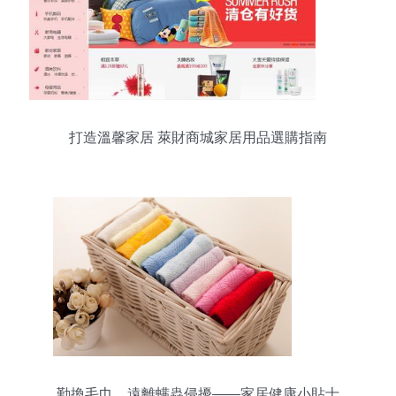
打造溫馨家居 萊財商城家居用品選購指南
勤換毛巾，遠離螨蟲侵擾——家居健康小貼士