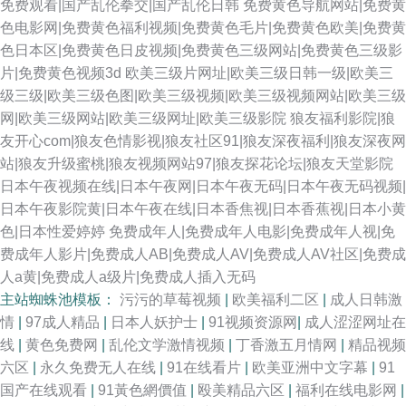
免费观看|国产乱伦拳交|国产乱伦日韩
免费黄色导航网站|免费黄
色电影网|免费黄色福利视频|免费黄色毛片|免费黄色欧美|免费黄
色日本区|免费黄色日皮视频|免费黄色三级网站|免费黄色三级影
片|免费黄色视频3d
欧美三级片网址|欧美三级日韩一级|欧美三
级三级|欧美三级色图|欧美三级视频|欧美三级视频网站|欧美三级
网|欧美三级网站|欧美三级网址|欧美三级影院
狼友福利影院|狼
友开心com|狼友色情影视|狼友社区91|狼友深夜福利|狼友深夜网
站|狼友升级蜜桃|狼友视频网站97|狼友探花论坛|狼友天堂影院
日本午夜视频在线|日本午夜网|日本午夜无码|日本午夜无码视频|
日本午夜影院黄|日本午夜在线|日本香焦视|日本香蕉视|日本小黄
色|日本性爱婷婷
免费成年人|免费成年人电影|免费成年人视|免
费成年人影片|免费成人AB|免费成人AV|免费成人AV社区|免费成
人a黄|免费成人a级片|免费成人插入无码
主站蜘蛛池模板：
污污的草莓视频
|
欧美福利二区
|
成人日韩激
情
|
97成人精品
|
日本人妖护士
|
91视频资源网
|
成人涩涩网址在
线
|
黄色免费网
|
乱伦文学激情视频
|
丁香激五月情网
|
精品视频
六区
|
永久免费无人在线
|
91在线看片
|
欧美亚洲中文字幕
|
91
国产在线观看
|
91黃色網價值
|
殴美精品六区
|
福利在线电影网
|