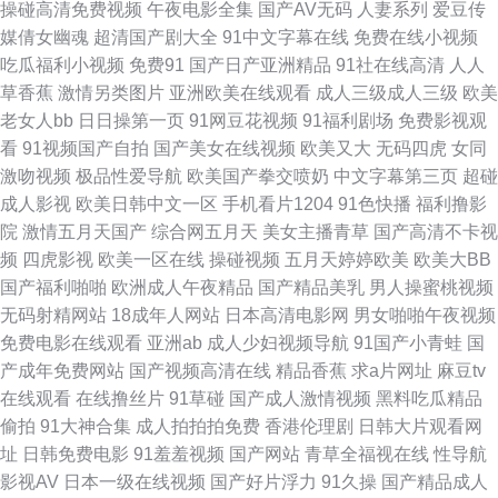
操碰高清免费视频
午夜电影全集
国产AV无码
人妻系列
爱豆传
媒倩女幽魂
超清国产剧大全
91中文字幕在线
免费在线小视频
女精品专区一区 殴美一二三 蜜桃视频网站 久热超碰在线 久草福利视频 国产
吃瓜福利小视频
免费91
国产日产亚洲精品
91社在线高清
人人
草香蕉
激情另类图片
亚洲欧美在线观看
成人三级成人三级
欧美
原创在线观看蜜臀 福利视频三分钟 A一级日本免费网 变态avav 91在线免费
老女人bb
日日操第一页
91网豆花视频
91福利剧场
免费影视观
看
91视频国产自拍
国产美女在线视频
欧美又大
无码四虎
女同
观看视频网站 91热爆 91电影成人 91超碰人人摸 1024视频在线一区 亚洲久
激吻视频
极品性爱导航
欧美国产拳交喷奶
中文字幕第三页
超碰
成人影视
欧美日韩中文一区
手机看片1204
91色快播
福利撸影
草网 婷婷蜜桃久久伊人 日韩综合乱伦社区 欧美日韩国产操逼网 久久看久久
院
激情五月天国产
综合网五月天
美女主播青草
国产高清不卡视
频
四虎影视
欧美一区在线
操碰视频
五月天婷婷欧美
欧美大BB
国产熟女日逼视频一区 国产精品又爽又黄又爽 东京热蜜桃网 超碰AV福利 AV
国产福利啪啪
欧洲成人午夜精品
国产精品美乳
男人操蜜桃视频
无码射精网站
18成年人网站
日本高清电影网
男女啪啪午夜视频
韩片 91资源共享总站 91网址免费看 91韩国黄色网页 中日韩欧美aa黄色片
免费电影在线观看
亚洲ab
成人少妇视频导航
91国产小青蛙
国
产成年免费网站
国产视频高清在线
精品香蕉
求a片网址
麻豆tv
91极品在线 91福利姬视频 伊人东京热男人 亚洲国产欧美日韩 少妇黑森林 欧
在线观看
在线撸丝片
91草碰
国产成人激情视频
黑料吃瓜精品
偷拍
91大神合集
成人拍拍拍免费
香港伦理剧
日韩大片观看网
美视频干 美女黄页91视频 激情五月天短篇小说 国产第二页 国产黑丝精品 岛
址
日韩免费电影
91羞羞视频
国产网站
青草全福视在线
性导航
影视AV
日本一级在线视频
国产好片浮力
91久操
国产精品成人
国无码资源先锋 成人97nav www91尤物网 91幼儿黄色 91每日更新 91国内