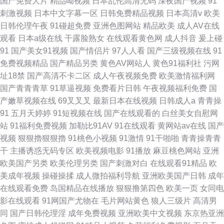
国产免费大片
精品呦视频
日本乱伦高清无码
深夜国产视频
91
刺激视频
日本中文字幕一区
日韩免费精品视频
日本高清v
欧美
日韩伦理午夜
91碰超免费
亚洲色图网站
精品欧美
成人AV在线
观看
日本a级在线
干露脸熟女
在线观看黄色网
成人抖音
爰上碰
91
国产美女91视频
国产情侣片
97人人看
国产三级视频在线
91
免费视频精品
国产精品另类
黄色AV网站人
黄色91福利社
污网
址18禁
国产高清不卡二区
成人午夜视频免费
欧美激情福利网
国产青青青草
91草逼视频
免费看片日韩
午夜视频福利免费
国
产嫩草视频在线
69叉叉叉
最新日本在线视频
日韩成人a
青青操
91
五月天婷婷
91短视频在线
国产在线观看的
白丝美女自慰网
站
91福利免费视频
加勒比91AV
91在线观看
黄网站av在线
国产
视频
狠狠擼狠狠擼
91桃色小视频
91激情
91干啪啪
青青操青青
干
主播诱惑无码专区
欧美视频电影
91播放
麻豆桃色网站
亚洲
欧美国产另类
欧美伦理另类
国产刺激对白
在线观看91精品
欧
美成年视频
操碰操揉
成人微拍福利导航
亚洲欧美国产日韩
成年
在线观看免费
岛国精品在线播放
狠狠撸第四色
欧美一页
女同电
影在线观看
91网国产尤物在
毛片网站黄色
狼人三级片
高清男
同
国产日韩伦理淫
成年免费视频
亚洲欧美中文视频
东京热亚洲