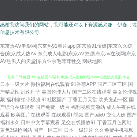
感谢您访问我们的网站，您可能还对以下资源感兴趣：伊春刂惺
信息技术有限公司
东京热AⅤ电影网|东京热91看片app|东京热91传媒|东京久久综
合|东京成人热Av|东京成人电影|东京AV资源|东京av在线网|东京
AV热男人的天堂|东方业余毛茸茸牲交
网站地图
日本一级大片
微拍福利在线观看
91香蕉APP
国产二区三区
国
国产黄在线 91免费高 91无码午夜人妻蜜桃 五月天五码 91福利院 激情宗合
产精品性
乱伦种子
美国伦理大片
国产二区在线观看
美女伦理视
频
福利偷拍小视频
91社区国产
丁香五月天堂
欧美变态一区
国
色网 日韩色图18p 在线爱AV福利 欧美成人性色影院 www在线熟女屁股 综合
产综合在线观看
国产免费一级片
福利视频资源站
成人午夜在线
观看
欧美图片在线观看
在线观看h视频
国产a级0
变性人妖
国产
免费产品精品首页 久久成人网 亚洲97成人 国语视频在线三区 91图片视频在
福利永久
日韩中文字幕观看
足交在线播放91
丁香五月色网站
黄色3级抢网站
国产一区二区
日本一级婬片
久久免费手机视频
线观看 人人妻人人爽 91大神视频免费 91主播福利视频 狠狠干狠狠干狠狠干