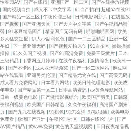
怡春园AV
|
国产在线精
|
亚洲国产一区二区
|
国产在线播放视频
|
国内视频自拍
|
成人不卡中文字幕
|
91自产拍在
|
超碰aa在线91
|
国产精品一区三区
|
午夜伦理三级
|
日韩电影网新片
|
在线播放
国产视频
|
国产亚洲天堂
|
国产大片中文字幕
|
国产午夜精品蜜
臀
|
91麻豆精品国产
|
精品国产无码有码
|
啪啪啪啪官网
|
欧美
多人猛交狂配
|
伊人av副利色色
|
国产一二三区精品
|
亚洲一区
孕妇
|
下一篇亚洲无码
|
国产视频爱拍原创
|
91自拍区
|
操操操操
操操
|
91久久国产视频
|
国产91高清免费
|
免费三级黄片
|
日本
三级精品
|
丁香网五月婷婷
|
在线午夜福利
|
激情综夜
|
欧美韩一
区
|
国产不卡区
|
成人亚洲视频30
|
国产一区二区网站
|
麻豆网
站在线观看
|
亚洲另类伦理
|
国产精品尤物在线
|
国产高级无码
|
成人看片免费网站
|
日本看片网站
|
欧美日韩伦理电影
|
欧美成
年电影
|
国产精品第一区二
|
日本高清资源
|
av黄色导航网站
|
日韩一级黄色电影
|
国产激情影视综合
|
欧美国产另类
|
日韩深
夜福利视频
|
欧美国产日韩精选
|
久久午夜福利
|
高清国产剧第1
页
|
国产九九在线视频
|
91桃色
|
91怎么样
|
97狠狠插
|
欧美电影
免费看
|
欧洲国产亚洲
|
午夜伦理社区
|
日韩在线伦理片
|
国产
AV国片精品
|
黄www免费
|
黄色的天堂视频网
|
日日夜夜精品视