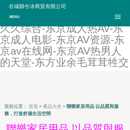
东京热AⅤ电影网-东京热91
谷城縣兮冰商貿有限公司
看片app-东京热91传媒-东京
MENU
久久综合-东京成人热Av-东
京成人电影-东京AV资源-东
京av在线网-东京AV热男人
的天堂-东方业余毛茸茸牲交
當前位置：
首頁
>
產品大全
>
聯樂家居用品 以品質與服
務，打造舒適生活空間
聯樂家居用品 以品質與服