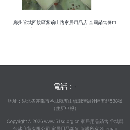
鄭州管城回族區紫荊山路家居用品店 全國銷售餐巾
紙、擦手紙、面巾紙、手帕紙、濕巾等工廠加工產
品
電話：-
地址：湖北省襄陽市谷城縣五山鎮謝灣街社區五組538號
（住所申報）
Copyright © 2026
www.51sd.org.cn
家居用品銷售
谷城縣
兮冰商貿有限公司
家居用品銷售
版權所有
Sitemap