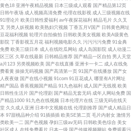
黄色18
亚洲午夜精品视频
日本三级成人观看
国产精品第12页
日韩午夜场
成人视频高清免费
伦理在线影视
成人三级视频在线
91理论片
欧美日韩性爱福利
av午夜探花福利
精品毛片
久久叉
叉
另类人妖视频
欧美熟妇穴视频
丁香五月V国产
日韩黄色网址
豆花福利视频
轮理片自拍偷拍
日韩欧美美女视频
欧美A级黄色
影院
丁香影视五月花
福利视频电影久久
污污污污免费
91金典
免费
欧美三级日本
成人在线吃瓜网站
成人岛国影院
成人动漫二
区三区
久草在线最新
日韩精品推荐
国产精品一区自拍
男人天堂
a片123
另类视频欧美
国产在线直播
亚洲卡一卡二
成人在线免
费看黄
操操无码视频
国产高清第一页
91国产在线播放
国产女
人夜夜做
国产在线小视频
91com
91豆花成人
哪里有A片网址
精产国品
香蕉视频国产精品
91九色福利
成人国产无线视
欧美
日韩性生活片
国产伦理剧
国产精品无套无码
成年人网站免费
国
产精品1000
91九色在线视频
日本伦理片在线
三级无码在线天
堂
久久成人亚洲
日本中文视频在线
伦理剧推荐
国产成人精品日
本
97甜桃品种介绍
91插插插
欧美SE第二页
毛片内射女
激情另
类欧美一二
国产色视频
孕妇三级av无码
日韩欧美色综合
美女
社区成人
在线免费看片
日本一级
国产传媒视频网站
免费观看污