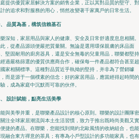
家庭提供優質家居解決方案的銷售企業，正以其對品質的堅守、
設計的追求和對服務的用心，悄然改變著千家萬戶的日常生活。
一、 品質為基，構筑信賴基石
聯樂深知，家居用品與家人的健康、安全及日常舒適度息息相關
因此，從產品源頭便嚴把質量關。無論是選用環保親膚的床品面
料、堅固耐用的廚房器具，還是安全無毒的兒童用品，聯樂都堅
與經過嚴格篩選的優質供應商合作，確保每一件產品都符合甚至
越國家相關標準。這種對品質近乎執拗的堅持，并非為了營銷噱
頭，而是源于一個樸素的信念：好的家居用品，應當經得起時間
考驗，成為家庭中沉默而可靠的伙伴。
二、 設計賦能，點亮生活美學
功能與美學并重，是聯樂產品設計的核心原則。聯樂的設計團隊
切關注全球家居潮流與本土生活習慣，致力于推出既時尚美觀又
用便捷的產品。在聯樂，您能找到簡約北歐風情的收納組合，也
發現融合東方禪意的茶具；有專為小戶型設計的多功能家具，也